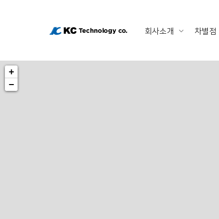
회사소개
차별점
회
사
+
−
소
개
차
별
점
제
품
고