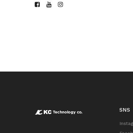
SNS
Insta